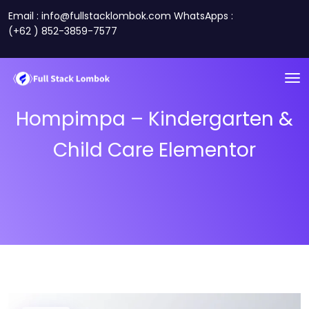
Email : info@fullstacklombok.com WhatsApps :
(+62 ) 852-3859-7577
Hompimpa – Kindergarten &
Child Care Elementor