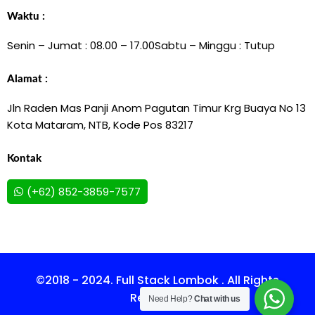
Waktu :
Senin – Jumat : 08.00 – 17.00
Sabtu – Minggu : Tutup
Alamat :
Jln Raden Mas Panji Anom Pagutan Timur Krg Buaya No 13
Kota Mataram, NTB, Kode Pos 83217
Kontak
(+62) 852-3859-7577
©2018 - 2024. Full Stack Lombok . All Rights
Reserved.
Need Help?
Chat with us