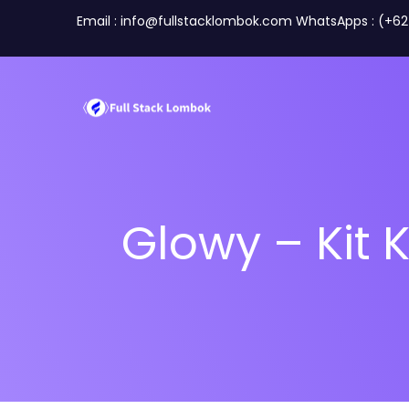
Email : info@fullstacklombok.com WhatsApps : (+6
Glowy – Kit 
Perusahaan
Travel A