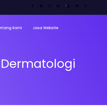
<
ntang Kami
Jasa Website
& Dermatologi
Tentang 
Tim
ing Page
Sekolah
Mitra Kam