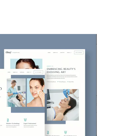
ty
Kuliner