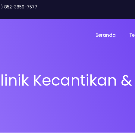
2 ) 852-3859-7577
Beranda
Te
Klinik Kecantikan 
Toko Online
Land
gency