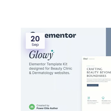
20
Dealer
Proper
Sep
UMKM