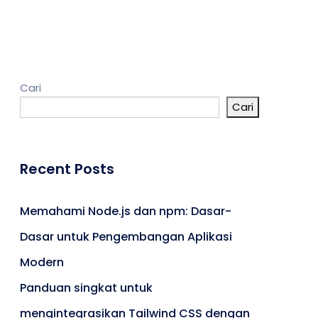
Kontak
Cari
Cari
Umroh
Portal Berita
Artikel
Recent Posts
Karir
Memahami Node.js dan npm: Dasar-
Dasar untuk Pengembangan Aplikasi
Modern
Panduan singkat untuk
mengintegrasikan Tailwind CSS dengan