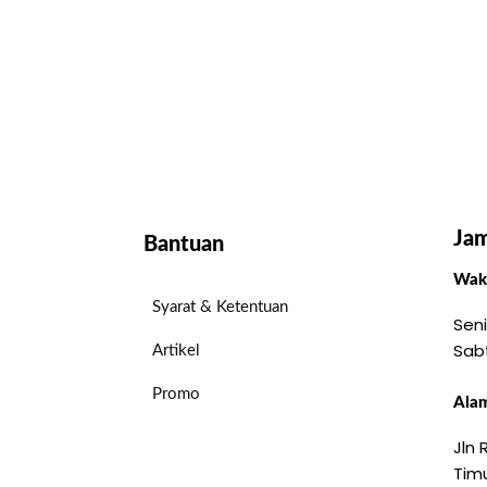
Jam
Bantuan
Wakt
Syarat & Ketentuan
Seni
Sab
Artikel
Promo
Alam
Jln
Timu