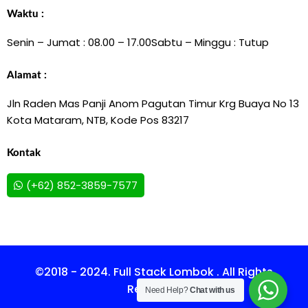
Waktu :
Senin – Jumat : 08.00 – 17.00
Sabtu – Minggu : Tutup
Alamat :
Jln Raden Mas Panji Anom Pagutan Timur Krg Buaya No 13
Kota Mataram, NTB, Kode Pos 83217
Kontak
(+62) 852-3859-7577
©2018 - 2024. Full Stack Lombok . All Rights
Reserved.
Need Help?
Chat with us