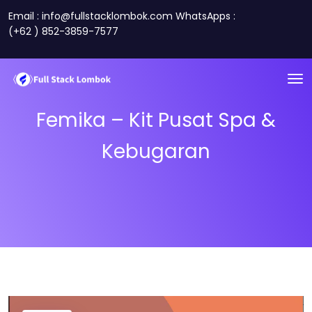
Email : info@fullstacklombok.com WhatsApps :
(+62 ) 852-3859-7577
Femika – Kit Pusat Spa &
Kebugaran