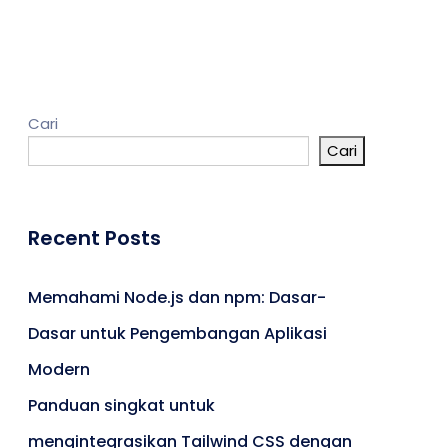
Kontak
Cari
Cari
Umroh
Portal Berita
Artikel
Recent Posts
Karir
Memahami Node.js dan npm: Dasar-
Dasar untuk Pengembangan Aplikasi
Modern
Panduan singkat untuk
mengintegrasikan Tailwind CSS dengan