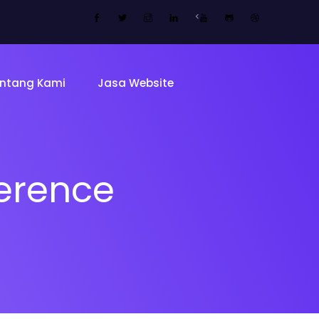
<
ntang Kami
Jasa Website
erence
Tentang 
Tim
ing Page
Sekolah
Mitra Kam