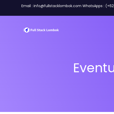
Email : info@fullstacklombok.com WhatsApps : (+6
Event
Perusahaan
Travel A