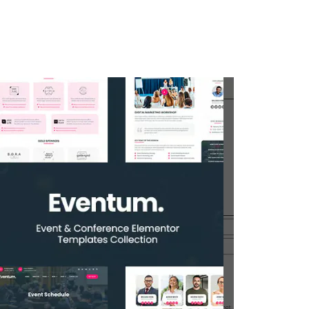
ty
Kuliner