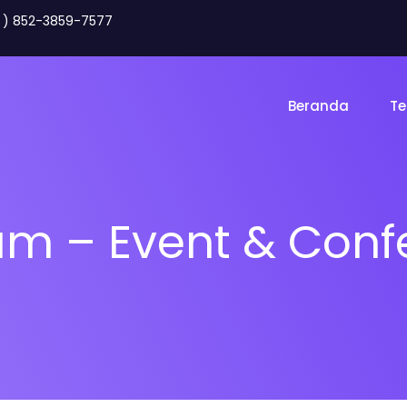
2 ) 852-3859-7577
Beranda
Te
um – Event & Conf
Toko Online
Land
gency