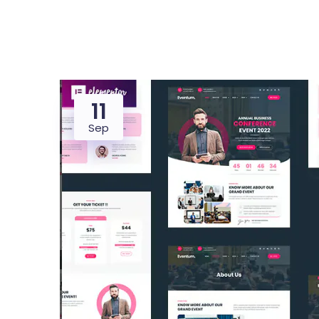
11
Dealer
Proper
Sep
UMKM