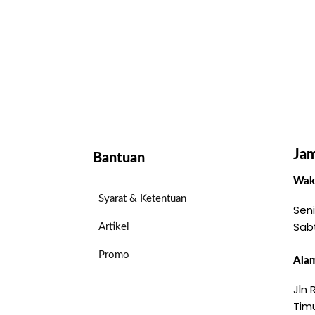
Jam
Bantuan
Wakt
Syarat & Ketentuan
Seni
Sab
Artikel
Promo
Alam
Jln
Timu