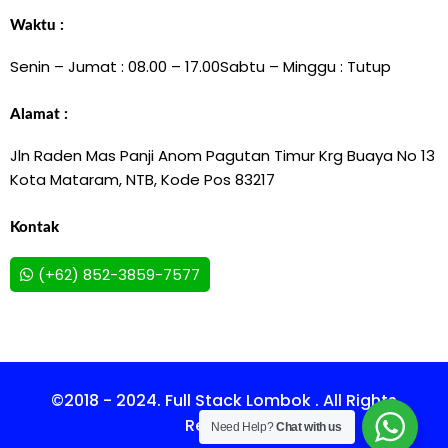
Waktu :
Senin – Jumat : 08.00 – 17.00
Sabtu – Minggu : Tutup
Alamat :
Jln Raden Mas Panji Anom Pagutan Timur Krg Buaya No 13
Kota Mataram, NTB, Kode Pos 83217
Kontak
(+62) 852-3859-7577
©2018 - 2024. Full Stack Lombok . All Rights
Reserved.
Need Help?
Chat with us