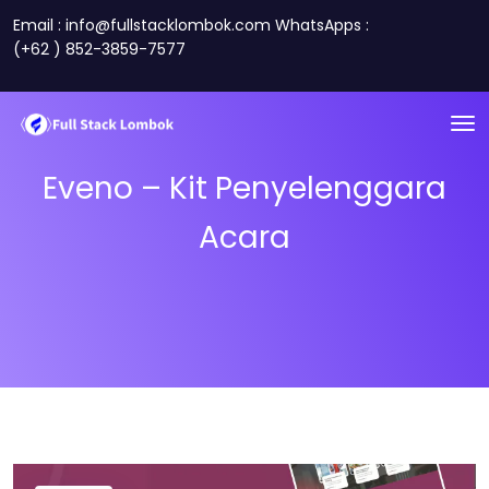
Email : info@fullstacklombok.com WhatsApps :
(+62 ) 852-3859-7577
Eveno – Kit Penyelenggara
Acara