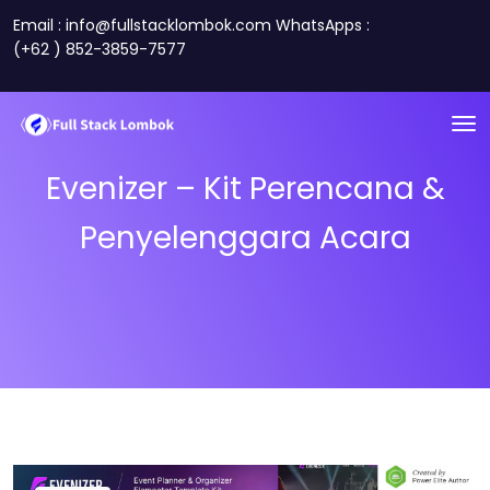
Email : info@fullstacklombok.com WhatsApps :
(+62 ) 852-3859-7577
Evenizer – Kit Perencana &
Penyelenggara Acara