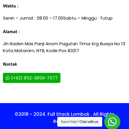
Waktu :
Senin – Jumat : 08.00 – 17.00
Sabtu – Minggu : Tutup
Alamat :
Jln Raden Mas Panji Anom Pagutan Timur Krg Buaya No 13
Kota Mataram, NTB, Kode Pos 83217
Kontak
(+62) 852-3859-7577
©2018 - 2024. Full Stack Lombok . All Rights
Reserved.
Need Help?
Chat with us