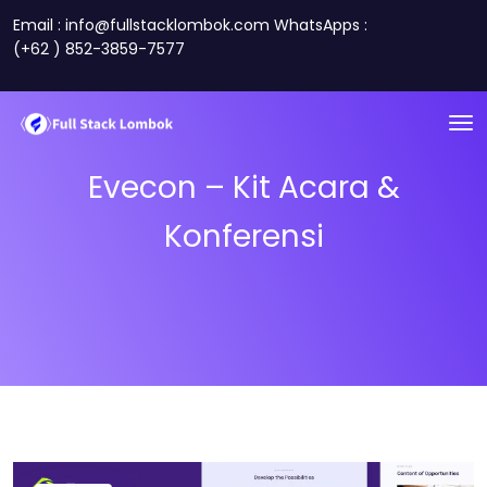
Email : info@fullstacklombok.com WhatsApps :
(+62 ) 852-3859-7577
Evecon – Kit Acara &
Konferensi