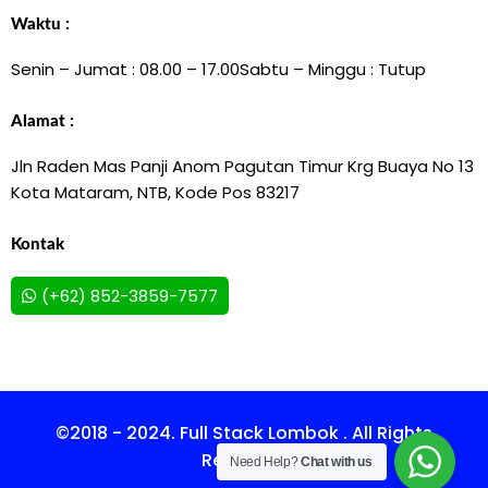
Waktu :
Senin – Jumat : 08.00 – 17.00
Sabtu – Minggu : Tutup
Alamat :
Jln Raden Mas Panji Anom Pagutan Timur Krg Buaya No 13
Kota Mataram, NTB, Kode Pos 83217
Kontak
(+62) 852-3859-7577
©2018 - 2024. Full Stack Lombok . All Rights
Reserved.
Need Help?
Chat with us