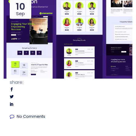
10
Sep
share:
No Comments