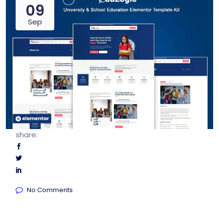
09
Sep
share:
No Comments