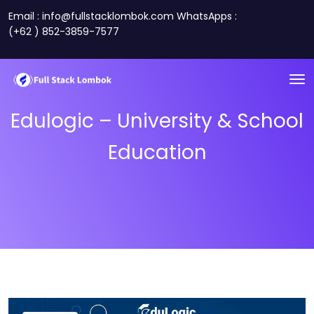
Email : info@fullstacklombok.com WhatsApps :
(+62 ) 852-3859-7577
Edulogic – University & School
Education