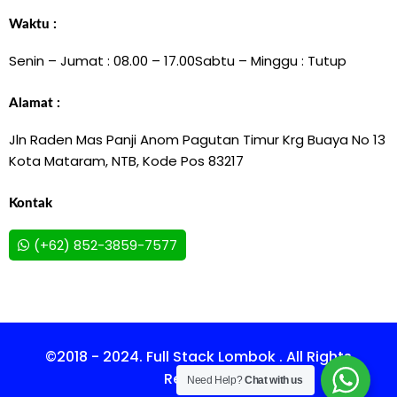
Waktu :
Senin – Jumat : 08.00 – 17.00
Sabtu – Minggu : Tutup
Alamat :
Jln Raden Mas Panji Anom Pagutan Timur Krg Buaya No 13
Kota Mataram, NTB, Kode Pos 83217
Kontak
(+62) 852-3859-7577
©2018 - 2024. Full Stack Lombok . All Rights
Reserved.
Need Help?
Chat with us