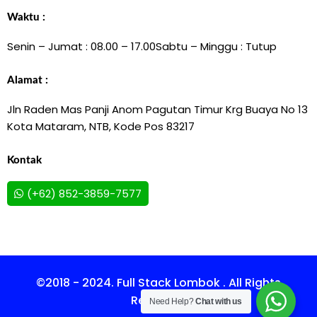
Waktu :
Senin – Jumat : 08.00 – 17.00
Sabtu – Minggu : Tutup
Alamat :
Jln Raden Mas Panji Anom Pagutan Timur Krg Buaya No 13
Kota Mataram, NTB, Kode Pos 83217
Kontak
(+62) 852-3859-7577
©2018 - 2024. Full Stack Lombok . All Rights
Reserved.
Need Help?
Chat with us