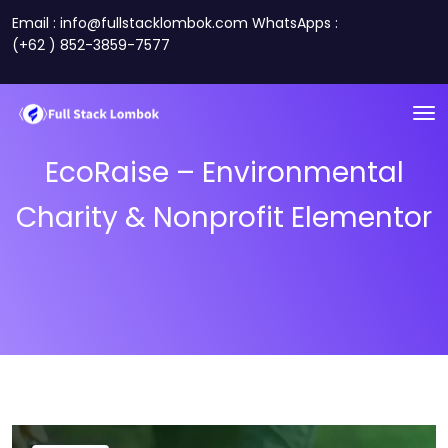
Email : info@fullstacklombok.com WhatsApps :
(+62 ) 852-3859-7577
EcoRaise – Environmental
Charity & Nonprofit Elementor