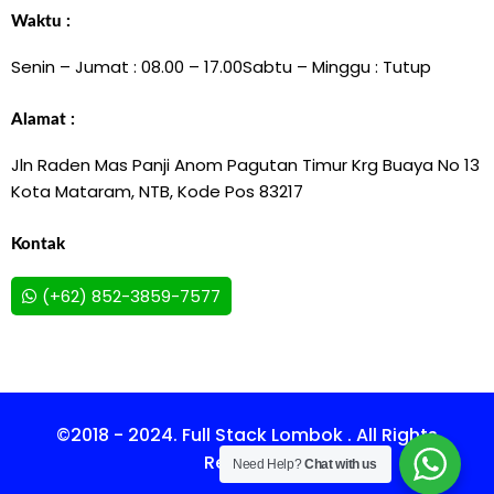
Waktu :
Senin – Jumat : 08.00 – 17.00
Sabtu – Minggu : Tutup
Alamat :
Jln Raden Mas Panji Anom Pagutan Timur Krg Buaya No 13
Kota Mataram, NTB, Kode Pos 83217
Kontak
(+62) 852-3859-7577
©2018 - 2024. Full Stack Lombok . All Rights
Reserved.
Need Help?
Chat with us