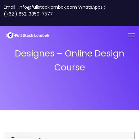
Email : info@fullstacklombok.com WhatsApps :
(+62 ) 852-3859-7577
Designes – Online Design
Course