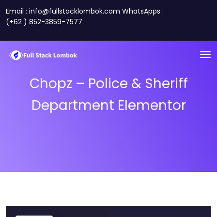
Email : info@fullstacklombok.com WhatsApps :
(+62 ) 852-3859-7577
Chopz – Police & Sheriff
Department Elementor