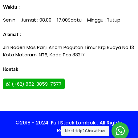
Waktu :
Senin – Jumat : 08.00 – 17.00
Sabtu – Minggu : Tutup
Alamat :
Jln Raden Mas Panji Anom Pagutan Timur Krg Buaya No 13
Kota Mataram, NTB, Kode Pos 83217
Kontak
(+62) 852-3859-7577
©2018 - 2024. Full Stack Lombok . All Rights
Reserved.
Need Help?
Chat with us