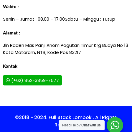
Waktu :
Senin – Jumat : 08.00 – 17.00
Sabtu – Minggu : Tutup
Alamat :
Jln Raden Mas Panji Anom Pagutan Timur Krg Buaya No 13
Kota Mataram, NTB, Kode Pos 83217
Kontak
(+62) 852-3859-7577
©2018 - 2024. Full Stack Lombok . All Rights
Reserved.
Need Help?
Chat with us