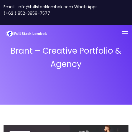
Email : info@fullstacklombok.com WhatsApps :
(+62 ) 852-3859-7577
Brant – Creative Portfolio &
Agency