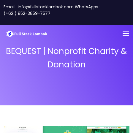
Email : info@fullstacklombok.com WhatsApps :
(+62 ) 852-3859-7577
BEQUEST | Nonprofit Charity &
Donation