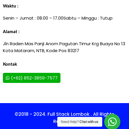
Waktu :
Senin – Jumat : 08.00 – 17.00
Sabtu – Minggu : Tutup
Alamat :
Jln Raden Mas Panji Anom Pagutan Timur Krg Buaya No 13
Kota Mataram, NTB, Kode Pos 83217
Kontak
(+62) 852-3859-7577
©2018 - 2024. Full Stack Lombok . All Rights
Reserved.
Need Help?
Chat with us