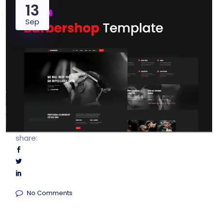
13
Sep
share:
No Comments