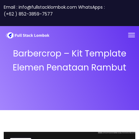
Email : info@fullstacklombok.com WhatsApps :
(+62 ) 852-3859-7577
Barbercrop – Kit Template
Elemen Penataan Rambut