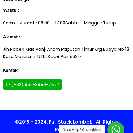
Waktu :
Senin – Jumat : 08.00 – 17.00
Sabtu – Minggu : Tutup
Alamat :
Jln Raden Mas Panji Anom Pagutan Timur Krg Buaya No 13
Kota Mataram, NTB, Kode Pos 83217
Kontak
(+62) 852-3859-7577
©2018 - 2024. Full Stack Lombok . All Rights
Reserved.
Need Help?
Chat with us