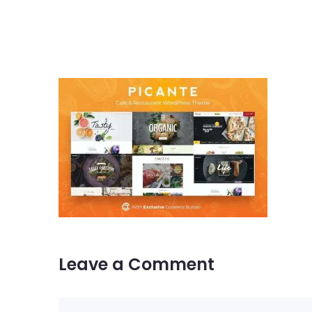
Kontak
Dealer
Proper
Artikel
Karir
Leave a Comment
UMKM