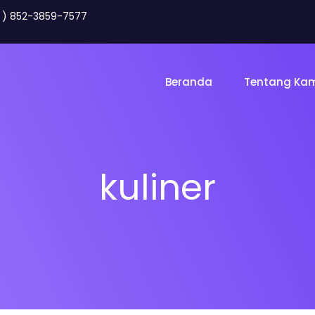
2 ) 852-3859-7577
Beranda
Tentang Ka
kuliner
Toko Online
Land
gency