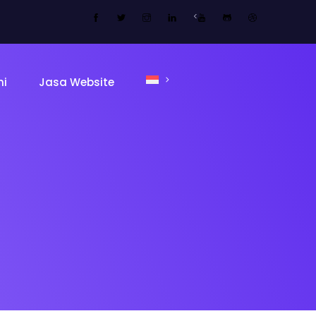
<
mi
Jasa Website
ing Page
Sekolah