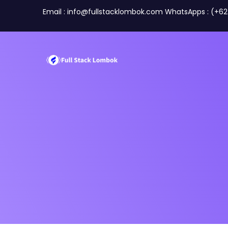
Email : info@fullstacklombok.com WhatsApps : (+6
Tentang Kami
Tim
Perusahaan
Travel A
Mitra Kami