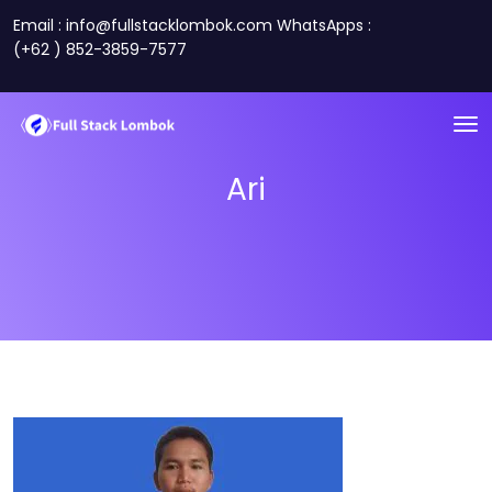
Email : info@fullstacklombok.com WhatsApps :
(+62 ) 852-3859-7577
Ari